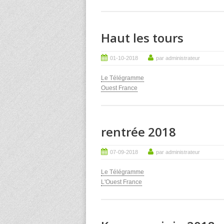
Haut les tours
01-10-2018
par administrateur
Le Télégramme
Ouest France
rentrée 2018
07-09-2018
par administrateur
Le Télégramme
L'Ouest France