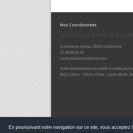
Nos Coordonnées
Ecole Notre Dame de Bon S
5 résidence Gludig, 29840 Landunvez
02.98.89.91.05
ecole.landunvez@gmail.com
Notre établissement accueille le public aux ho
8h3o 12hoo - 13h3o 17hoo - Lundi, Mardi, Je
En poursuivant votre navigation sur ce site, vous acceptez l'