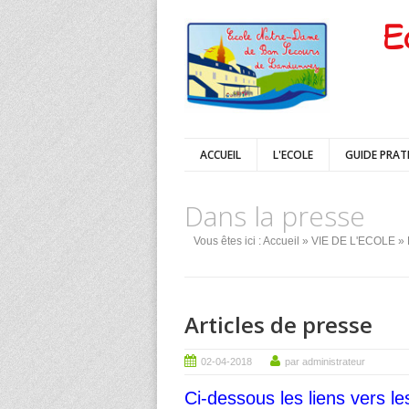
E
ACCUEIL
L'ECOLE
GUIDE PRAT
Dans la presse
Vous êtes ici :
Accueil
»
VIE DE L'ECOLE
» 
Articles de presse
02-04-2018
par administrateur
Ci-dessous les liens vers les