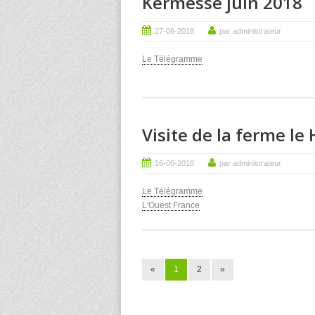
Kermesse juin 2018
27-06-2018
par administrateur
Le Télégramme
Visite de la ferme le 
16-06-2018
par administrateur
Le Télégramme
L'Ouest France
«
1
2
»