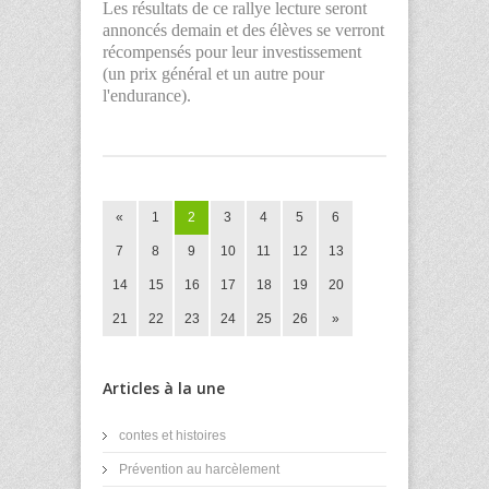
Les résultats de ce rallye lecture seront
annoncés demain et des élèves se verront
récompensés pour leur investissement
(un prix général et un autre pour
l'endurance).
«
1
2
3
4
5
6
7
8
9
10
11
12
13
14
15
16
17
18
19
20
21
22
23
24
25
26
»
Articles à la une
contes et histoires
Prévention au harcèlement