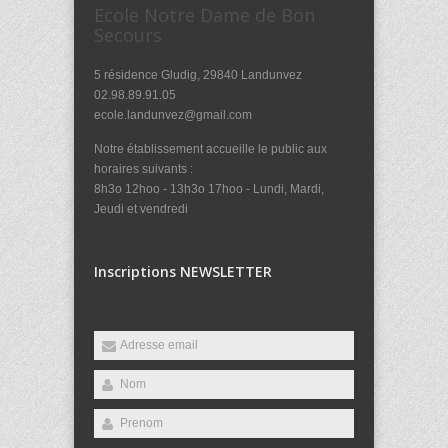
Ecole Notre Dame de Bon
Secours
5 résidence Gludig, 29840 Landunvez
02.98.89.91.05
ecole.landunvez@gmail.com
Notre établissement accueille le public aux
horaires suivants :
8h3o 12hoo - 13h3o 17hoo - Lundi, Mardi,
Jeudi et vendredi
Inscriptions NEWSLETTER