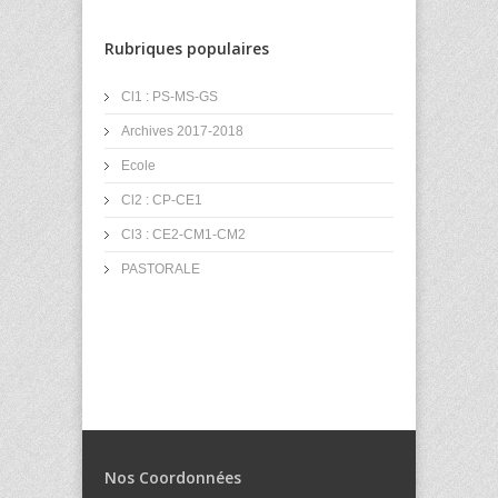
Rubriques populaires
Cl1 : PS-MS-GS
Archives 2017-2018
Ecole
Cl2 : CP-CE1
Cl3 : CE2-CM1-CM2
PASTORALE
Nos Coordonnées