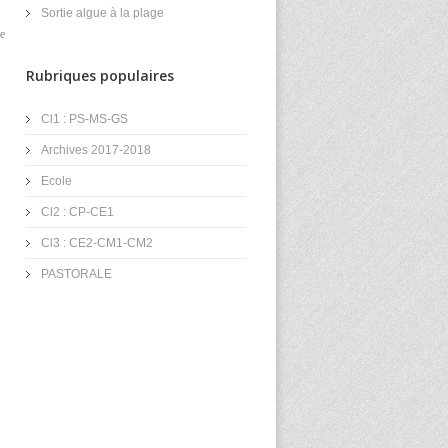
Sortie algue à la plage
de
Rubriques populaires
Cl1 : PS-MS-GS
Archives 2017-2018
Ecole
Cl2 : CP-CE1
Cl3 : CE2-CM1-CM2
PASTORALE