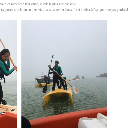
pour les ramener à leur camp, et cela le plus vite possible.
r rapporter son butin au plus vite, sans sauter du bateau ! (ni tomber à l'eau pour ne pas perdre 