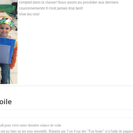
complet dans la classe! Nous avons pu procéder aux derniers
couronnements! Il n'est jamais trop tard!
Vive les rois!
oile
l pour vivre notre dernière séance de voile.
ont pu faire un jeu tous ensemble. Répartis par 3 ou 4 sur des "Fun boats" et à l'aide de pagaies