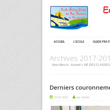
E
ACCUEIL
L'ECOLE
GUIDE PRAT
Archives 2017-20
Vous êtes ici :
Accueil
»
VIE DES CLASSES
Derniers couronneme
25-01-2018
par Sophie