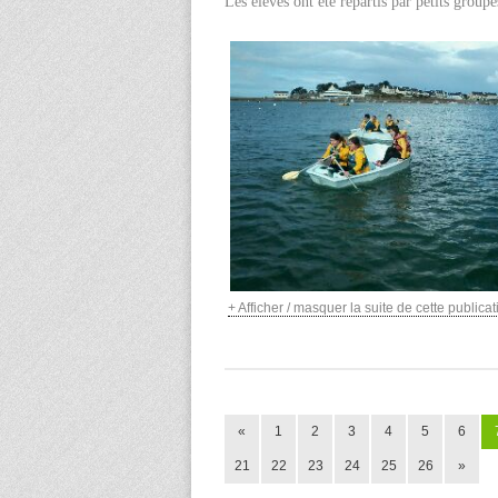
Les élèves ont été répartis par petits group
+ Afficher / masquer la suite de cette publicati
«
1
2
3
4
5
6
21
22
23
24
25
26
»