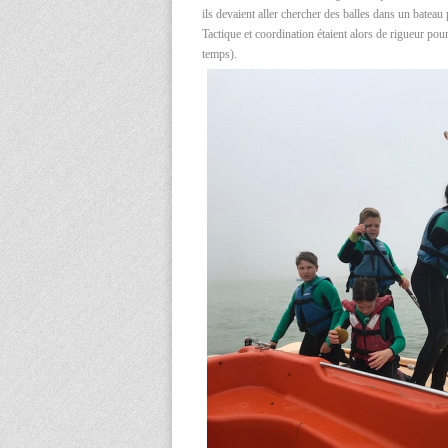
ils devaient aller chercher des balles dans un bateau 
Tactique et coordination étaient alors de rigueur pou
temps).