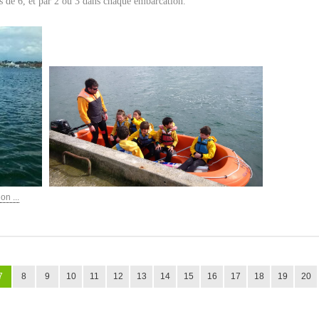
es de 6, et par 2 ou 3 dans chaque embarcation.
on ...
7
8
9
10
11
12
13
14
15
16
17
18
19
20