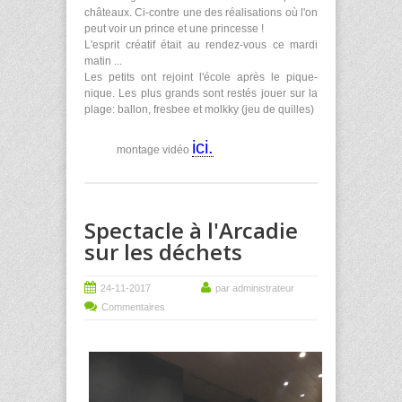
châteaux. Ci-contre une des réalisations où l'on
peut voir un prince et une princesse !
L'esprit créatif était au rendez-vous ce mardi
matin ...
Les petits ont rejoint l'école après le pique-
nique. Les plus grands sont restés jouer sur la
plage: ballon, fresbee et molkky (jeu de quilles)
ici.
montage vidéo
Spectacle à l'Arcadie
sur les déchets
24-11-2017
par administrateur
Commentaires