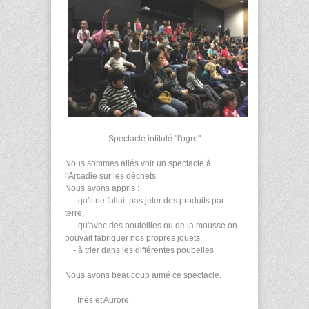
Spectacle intitulé "l'ogre"
Nous sommes allés voir un spectacle à
l'Arcadie sur les déchets.
Nous avons appris :
- qu'il ne fallait pas jeter des produits par
terre,
- qu'avec des bouteilles ou de la mousse on
pouvait fabriquer nos propres jouets.
- à trier dans les différentes poubelles
Nous avons beaucoup aimé ce spectacle.
Inès et Aurore