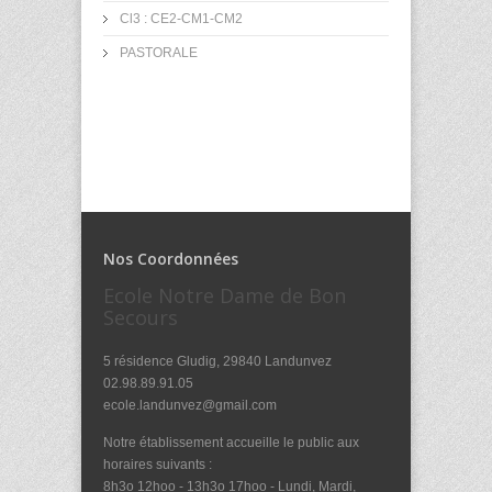
Cl3 : CE2-CM1-CM2
PASTORALE
Nos Coordonnées
Ecole Notre Dame de Bon
Secours
5 résidence Gludig, 29840 Landunvez
02.98.89.91.05
ecole.landunvez@gmail.com
Notre établissement accueille le public aux
horaires suivants :
8h3o 12hoo - 13h3o 17hoo - Lundi, Mardi,