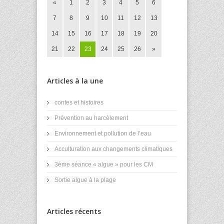
«
1
2
3
4
5
6
7
8
9
10
11
12
13
14
15
16
17
18
19
20
21
22
23
24
25
26
»
Articles à la une
contes et histoires
Prévention au harcèlement
Environnement et pollution de l’eau
Acculturation aux changements climatiques
3ème séance « algue » pour les CM
Sortie algue à la plage
Articles récents