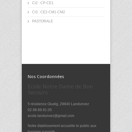
Cl2 : CP-CE1
Cl3 : CE2-CM1-CM2
PASTORALE
Nos Coordonnées
Ecole Notre Dame de Bon
Secours
5 résidence Gludig, 29840 Landunvez
02.98.89.91.05
ecole.landunvez@gmail.com
Notre établissement accueille le public aux
horaires suivants :