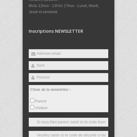
8h3o 12hoo - 13h3o 17hoo - Lundi, Mardi,
Jeudi et vendredi
Inscriptions NEWSLETTER
Choix de la newsletter :
Parent
Visiteur