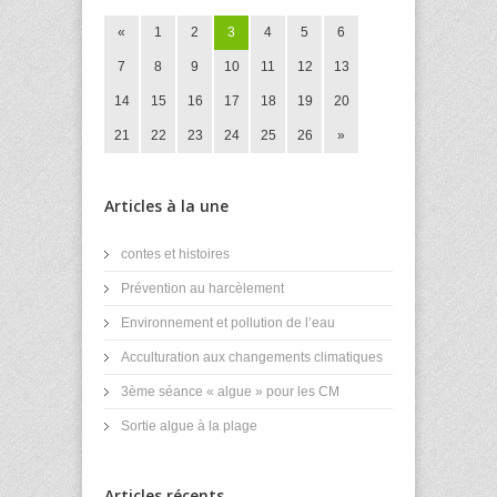
«
1
2
3
4
5
6
7
8
9
10
11
12
13
14
15
16
17
18
19
20
21
22
23
24
25
26
»
Articles à la une
contes et histoires
Prévention au harcèlement
Environnement et pollution de l’eau
Acculturation aux changements climatiques
3ème séance « algue » pour les CM
Sortie algue à la plage
Articles récents