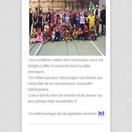
Les conditions météo bien hivernales nous ont
obligés à fêter le carnaval dans la salle
omnisport.
Ce n'était pas pour décourager nos élèves qui
ont profité de ce moment pour réchauffer
l'atmosphère.
Cela a fait du bien de chanter et de danser sur
des rythmes bien ensoleillés !!!
ici
Un petit montage de cet agréable moment :